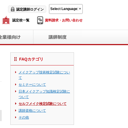
Select Language
▼
認定講師ログイン
認定校一覧
資料請求・お問い合わせ
FAQカテゴリ​
メイクアップ技術検定試験につい
て
セミナーについて
日本メイクアップ知識検定試験に
ついて
セルフメイク検定試験について
講師資格について
その他