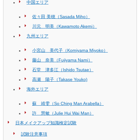
中国エリア
佐々田 美穂（Sasada Miho）
川元 明美（Kawamoto Akemi）
九州エリア
小宮山 美代子（Komiyama Miyoko）
藤山 奈美（Fujiyama Nami）
石堂 津多江（Ishido Tsutae）
高瀬 陽子（Takase Youko)
海外エリア
蘇 靖雯（So Ching Man Arabella）
許 慧敏（Julie Hui Wai Man）
日本メイクアップ知識検定試験
試験注意事項