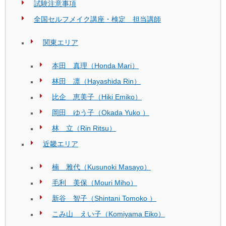
試験注意事項
全国セルフメイク講座・検定 担当講師
関東エリア
本田 真理（Honda Mari）
林田 凛（Hayashida Rin）
比企 恵美子（Hiki Emiko）
岡田 ゆう子（Okada Yuko ）
林 立（Rin Ritsu）
近畿エリア
楠 雅代（Kusunoki Masayo）
毛利 美保（Mouri Miho）
新谷 智子（Shintani Tomoko ）
こみ山 えい子（Komiyama Eiko）