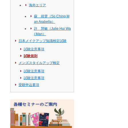
海外エリア
蘇 靖雯（So Ching M
an Arabella）
許 慧敏（Julie Hui Wa
i Man）
日本メイクアップ知識検定試験
試験注意事項
試験規則
メンズスタイルアップ検定
試験注意事項
試験注意事項
受験申込要項