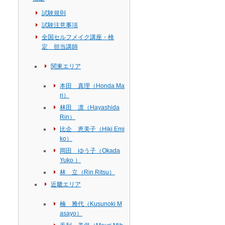
試験規則
試験注意事項
全国セルフメイク講座・検
定 担当講師
関東エリア
本田 真理（Honda Ma
ri）
林田 凛（Hayashida
ー
Rin）
比企 恵美子（Hiki Emi
ko）
岡田 ゆう子（Okada
Yuko ）
林 立（Rin Ritsu）
近畿エリア
楠 雅代（Kusunoki M
asayo）