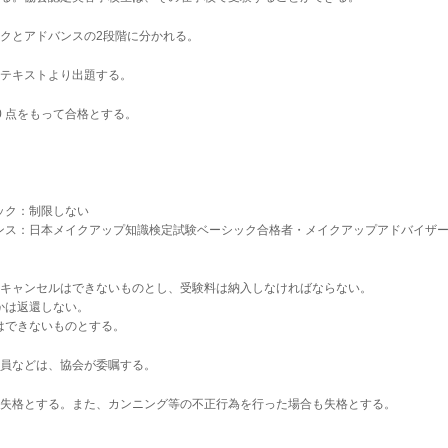
クとアドバンスの2段階に分かれる。
式テキストより出題する。
0
点をもって合格とする。
ク：制限しない
ンス：日本メイクアップ知識検定試験ベーシック合格者・メイクアップアドバイザ
のキャンセルはできないものとし、受験料は納入しなければならない。
は返還しない。
できないものとする。
委員などは、協会が委嘱する。
は失格とする。また、カンニング等の不正行為を行った場合も失格とする。