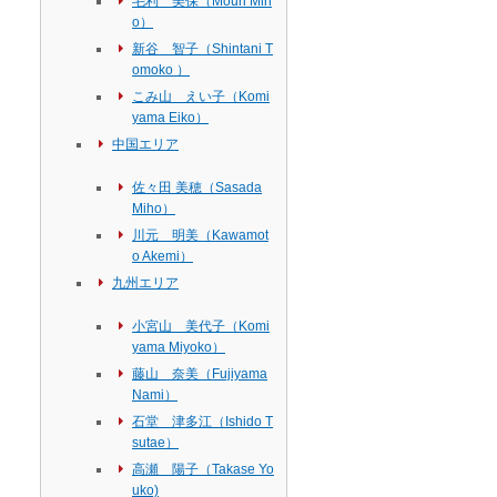
毛利 美保（Mouri Mih
o）
新谷 智子（Shintani T
omoko ）
こみ山 えい子（Komi
yama Eiko）
中国エリア
佐々田 美穂（Sasada
Miho）
川元 明美（Kawamot
o Akemi）
九州エリア
小宮山 美代子（Komi
yama Miyoko）
藤山 奈美（Fujiyama
Nami）
石堂 津多江（Ishido T
sutae）
高瀬 陽子（Takase Yo
uko)