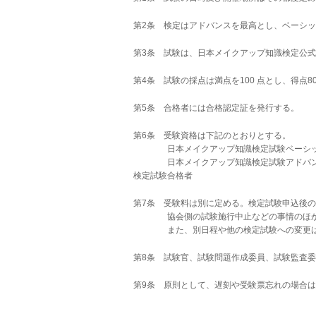
第2条 検定はアドバンスを最高とし、ベーシッ
第3条 試験は、日本メイクアップ知識検定公
第4条 試験の採点は満点を
100
点とし、得点
8
第5条 合格者には合格認定証を発行する。
第6条 受験資格は下記のとおりとする。
日本メイクアップ知識検定試験ベーシッ
日本メイクアップ知識検定試験アドバ
検定試験合格者
第7条 受験料は別に定める。検定試験申込後
協会側の試験施行中止などの事情のほか
また、別日程や他の検定試験への変更は
第8条 試験官、試験問題作成委員、試験監査
第9条 原則として、遅刻や受験票忘れの場合