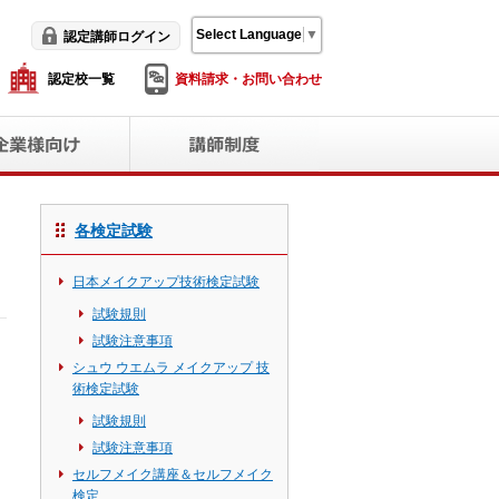
Select Language
▼
認定講師ログイン
認定校一覧
資料請求・お問い合わせ
各検定試験
日本メイクアップ技術検定試験
試験規則
試験注意事項
シュウ ウエムラ メイクアップ 技
術検定試験
試験規則
試験注意事項
セルフメイク講座＆セルフメイク
検定