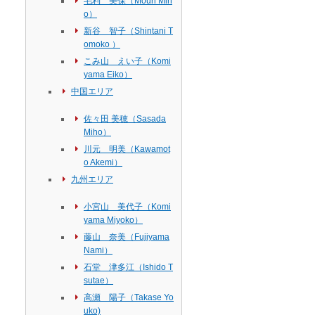
毛利 美保（Mouri Mih
o）
新谷 智子（Shintani T
omoko ）
こみ山 えい子（Komi
yama Eiko）
中国エリア
佐々田 美穂（Sasada
Miho）
川元 明美（Kawamot
o Akemi）
九州エリア
小宮山 美代子（Komi
yama Miyoko）
藤山 奈美（Fujiyama
Nami）
石堂 津多江（Ishido T
sutae）
高瀬 陽子（Takase Yo
uko)