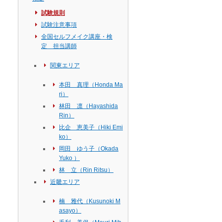
試験規則
試験注意事項
全国セルフメイク講座・検
定 担当講師
関東エリア
本田 真理（Honda Ma
ri）
林田 凛（Hayashida
Rin）
比企 恵美子（Hiki Emi
ko）
岡田 ゆう子（Okada
Yuko ）
林 立（Rin Ritsu）
近畿エリア
楠 雅代（Kusunoki M
asayo）