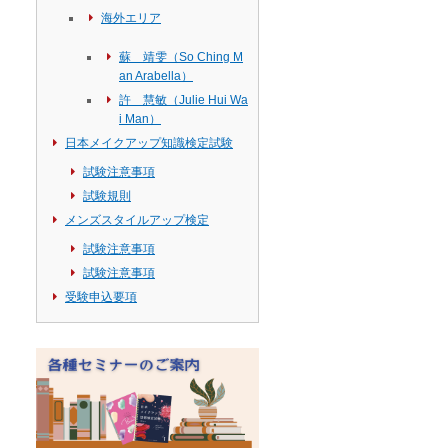
海外エリア
蘇 靖雯（So Ching M
an Arabella）
許 慧敏（Julie Hui Wa
i Man）
日本メイクアップ知識検定試験
試験注意事項
試験規則
メンズスタイルアップ検定
試験注意事項
試験注意事項
受験申込要項