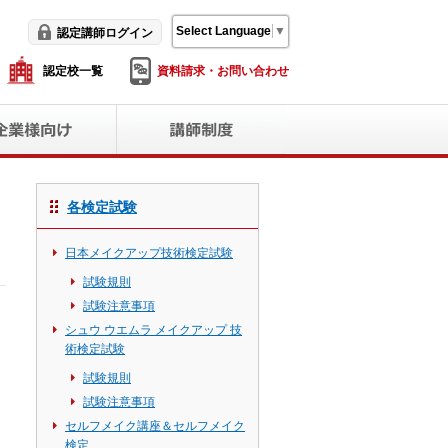
Select Language
▼
認定講師ログイン
認定校一覧
資料請求・お問い合わせ
各検定試験
日本メイクアップ技術検定試験
試験規則
試験注意事項
シュウ ウエムラ メイクアップ 技
術検定試験
試験規則
試験注意事項
セルフメイク講座＆セルフメイク
検定