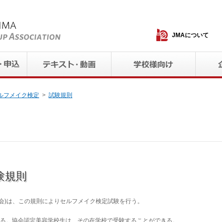
JMAについて
ルフメイク検定
試験規則
験規則
会
)
は、この規則によりセルフメイク検定試験を行う。
める。協会認定美容学校生は、その在学校で受験することができる。